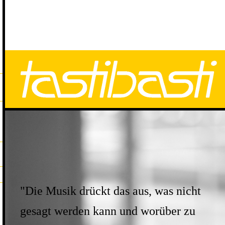
"Die Musik drückt das aus, was nicht
gesagt werden kann und worüber zu